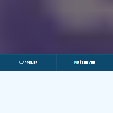
APPELER
RÉSERVER
+2000
37°C
Séances données
Température de l'eau